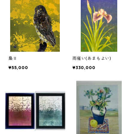
梟Ⅱ
雨催い(あまもよい)
¥55,000
¥330,000