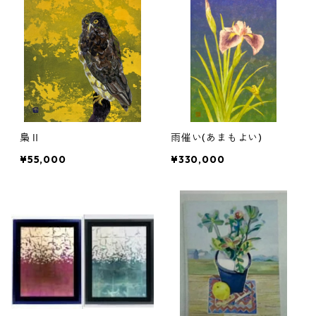
梟Ⅱ
雨催い(あまもよい)
¥55,000
¥330,000