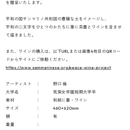
を贈呈いたします。
平和の国サンマリノ共和国の豊穣な土をイメージし、
平和の二文字をひとつのかたちに筆に茶墨とワインを含ませ
て描きました。
また、ワインの購入は、以下URLまたは画像4枚目のQRコー
ドからサイトにご移動ください。
https://www.sammarinese.org/peace-wine-project
アーティスト ： 野口 倫
大学名 ： 筑紫女学園短期大学卒
素材 ： 和紙に墨・ワイン
サイズ ： 460×620mm
額 ： 有
重量 ：